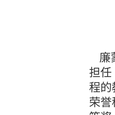
廉蒙
担任《
程的教
荣誉称
等奖，
二届课
届优质
百千品