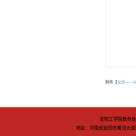
附件【
公示——2026春季
安阳工学院教务处(教师
地址：河南省安阳市黄河大道西段 电话：0